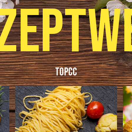
ZEPTW
T
O
P
C
C