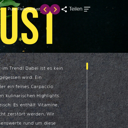
U
S
T
Teilen
Pure Fleischeslust
t im Trend! Dabei ist es kein
gegessen wird. Ein
der ein feines Carpaccio
n kulinarischen Highlights.
eisch: Es enthält Vitamine,
cht zerstört werden. Wir
ssenswerte rund um diese