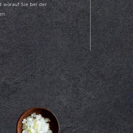
d worauf Sie bei der
en.
O
es Rindfleisch, hauchdünn
 Rucola, Olivenöl und
o ist eine der beliebtesten
vereint Tradition und
en, fett- und kalorienarmen
de das Carpaccio mit einer
, heute wird eine leichtere