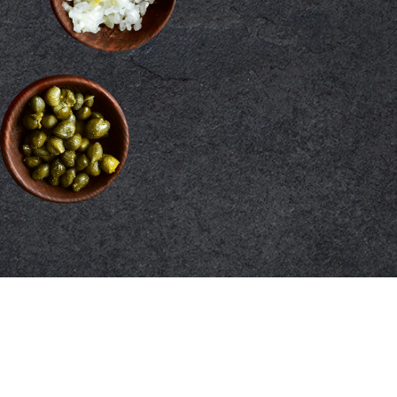
CCIO ERFUNDEN?
Cipriani, Chef von der
 erstmals fein
n vom Rinderfilet unter dem
ontessa Amalia Nani
Kultrestaurant, war die
iker. Deren Arzt hatte ihr aus
en gekochtes oder
ten. Daraufhin entwickelte
ühmte Vorspeise aus rohem
iner sämigen Mayonnaise-
Name Carpaccio? Cipriani
 beim Aufschneiden an die
lers Vittore Carpaccio.