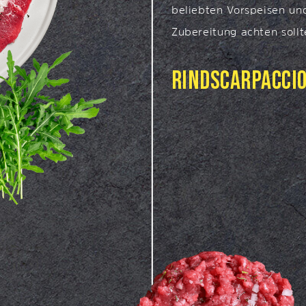
beliebten Vorspeisen un
Zubereitung achten sollt
RINDSCARPACCI
Wer kennt es nicht? Roh
geschnitten, garniert mit
Parmesan – das Carpacci
Vorspeisen weltweit. Es 
Eleganz in einem einfach
Gericht. Im Original wur
MayonnaiseSauce serviert
Variante bevorzugt.