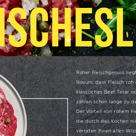
I
S
C
H
E
S
L
Roher Fleischgenuss lieg
Novum, dass Fleisch roh 
klassisches Beef Tatar o
zählen schon lange zu de
Der Vorteil von rohem Fl
die durch das Kochen ni
verraten Ihnen alles Wi