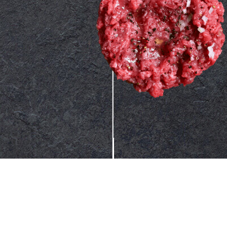
WER HAT DAS CARPA
1950 servierte Giuseppe 
«Harry's Bar» in Venedig,
aufgeschnittene Scheibe
Namen Carpaccio. Die C
Mocenigo, Stammgast im 
Inspiration für den Klass
gesundheitlichen Gründ
gebratenes Fleisch verbo
Cipriani für sie die ber
Rind, damals noch mit e
Sauce. Aber warum der 
erinnerten die Scheiben
kräftigen Rottöne des Ma