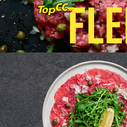
F
L
E