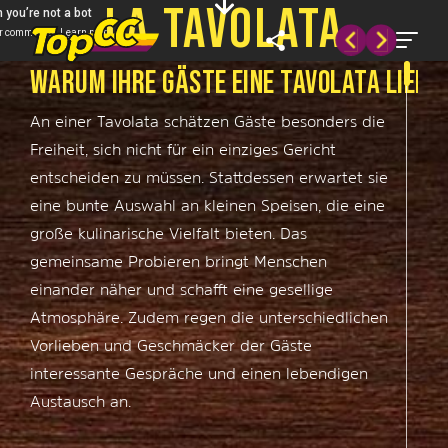
L
A
T
A
V
O
L
A
T
A
WARUM IHRE GÄSTE EINE TAVOLATA LIEBE
An einer Tavolata schätzen Gäste besonders die
Freiheit, sich nicht für ein einziges Gericht
entscheiden zu müssen. Stattdessen erwartet sie
eine bunte Auswahl an kleinen Speisen, die eine
große kulinarische Vielfalt bieten. Das
gemeinsame Probieren bringt Menschen
einander näher und schafft eine gesellige
Atmosphäre. Zudem regen die unterschiedlichen
Vorlieben und Geschmäcker der Gäste
interessante Gespräche und einen lebendigen
Austausch an.