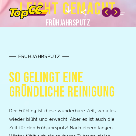
L
E
I
C
H
T
G
E
M
A
C
H
T
FRÜHJAHRSPUTZ
FRÜHJAHRSPUTZ
S
O
G
E
L
I
N
G
T
E
I
N
E
G
R
Ü
N
D
L
I
C
H
E
R
E
I
N
I
G
U
N
G
Der Frühling ist diese wunderbare Zeit, wo alles
wieder blüht und erwacht. Aber es ist auch die
Zeit für den Frühjahrsputz! Nach einem langen